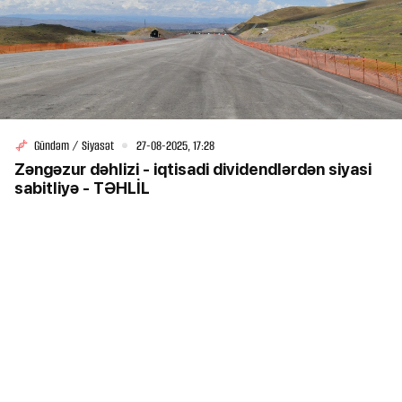
Gündəm / Siyasət
27-08-2025, 17:28
Zəngəzur dəhlizi - iqtisadi dividendlərdən siyasi
sabitliyə - TƏHLİL