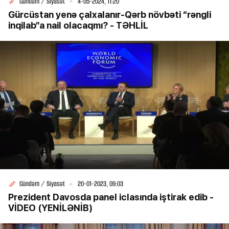
Gündəm / Siyasət
4-05-2024, 11:20
Gürcüstan yenə çalxalanır-Qərb növbəti “rəngli
inqilab”a nail olacaqmı? - TƏHLİL
Gündəm / Siyasət
20-01-2023, 09:03
Prezident Davosda panel iclasında iştirak edib -
VİDEO (YENİLƏNİB)