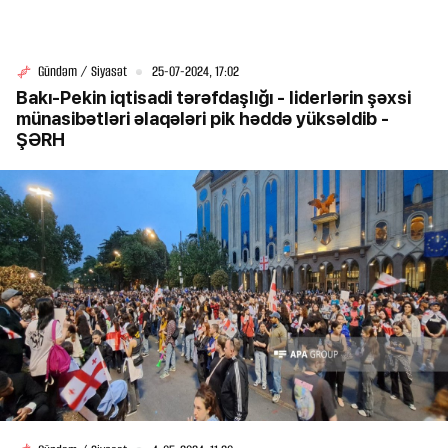
Gündəm / Siyasət
25-07-2024, 17:02
​​​​​​​Bakı-Pekin iqtisadi tərəfdaşlığı - liderlərin şəxsi
münasibətləri əlaqələri pik həddə yüksəldib -
ŞƏRH