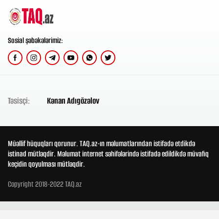
Sosial şəbəkələrimiz:
Təsisçi:
Kənan Adıgözəlov
Müəllif hüquqları qorunur. TAQ.az-ın məlumatlarından istifadə etdikdə
istinad mütləqdir. Məlumat internet səhifələrində istifadə edildikdə müvafiq
keçidin qoyulması mütləqdir.
Copyright 2018-2022 TAQ.az