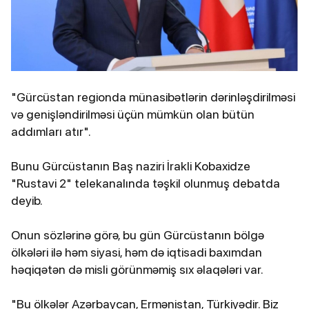
"Gürcüstan regionda münasibətlərin dərinləşdirilməsi
və genişləndirilməsi üçün mümkün olan bütün
addımları atır".
Bunu Gürcüstanın Baş naziri İrakli Kobaxidze
"Rustavi 2" telekanalında təşkil olunmuş debatda
deyib.
Onun sözlərinə görə, bu gün Gürcüstanın bölgə
ölkələri ilə həm siyasi, həm də iqtisadi baxımdan
həqiqətən də misli görünməmiş sıx əlaqələri var.
"Bu ölkələr Azərbaycan, Ermənistan, Türkiyədir. Biz