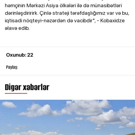
həmçinin Mərkəzi Asiya ölkələri ilə də münasibətləri
dərinləşdiririrk. Çinlə strateji tərəfdaşlığımız var və bu,
iqtisadi nöqteyi-nəzərdən də vacibdir", - Kobaxidze
əlavə edib.
Oxunub: 22
Paylaş:
Digər xəbərlər