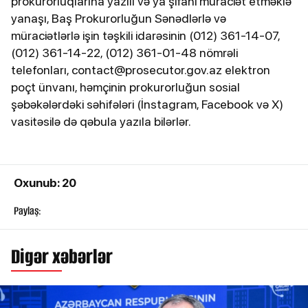
prokurorluqlarına yazılı və ya şifahi müraciət etməklə
yanaşı, Baş Prokurorluğun Sənədlərlə və
müraciətlərlə işin təşkili idarəsinin (012) 361-14-07,
(012) 361-14-22, (012) 361-01-48 nömrəli
telefonları, contact@prosecutor.gov.az elektron
poçt ünvanı, həmçinin prokurorluğun sosial
şəbəkələrdəki səhifələri (İnstagram, Facebook və X)
vasitəsilə də qəbula yazıla bilərlər.
Oxunub: 20
Paylaş:
Digər xəbərlər