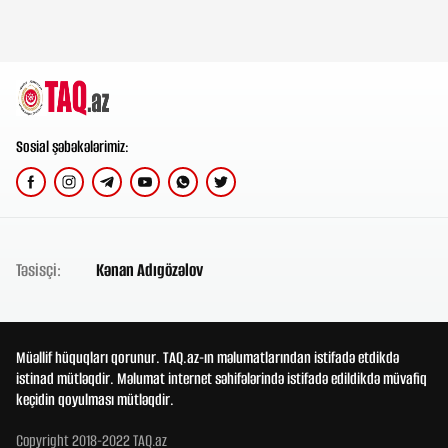
Sosial şəbəkələrimiz:
Təsisçi:
Kənan Adıgözəlov
Müəllif hüquqları qorunur. TAQ.az-ın məlumatlarından istifadə etdikdə
istinad mütləqdir. Məlumat internet səhifələrində istifadə edildikdə müvafiq
keçidin qoyulması mütləqdir.
Copyright 2018-2022 TAQ.az