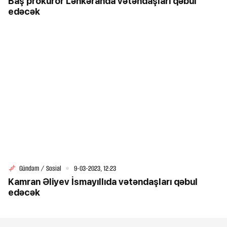
Baş prokuror Lənkəranda vətəndaşları qəbul
edəcək
Gündəm / Sosial
9-03-2023, 12:23
Kamran Əliyev İsmayıllıda vətəndaşları qəbul
edəcək