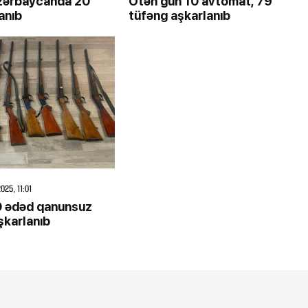
zərbaycanda 20
Ötən gün 10 avtomat, 79
anıb
tüfəng aşkarlanıb
025, 11:01
0 ədəd qanunsuz
şkarlanıb