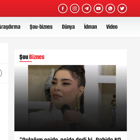
Araşdırma
Şou-biznes
Dünya
İdman
Video
Şou
Biznes