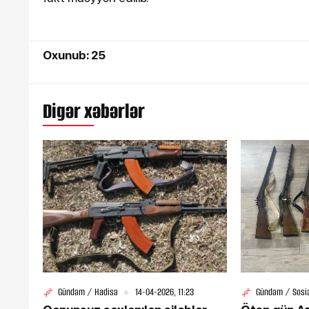
Oxunub: 25
Digər xəbərlər
16-07-2026, 10:09
Şəmkirdə 11 nəfər sal
zəhərləndi
Gündəm / Hadisə
14-04-2026, 11:23
Gündəm / Sosi