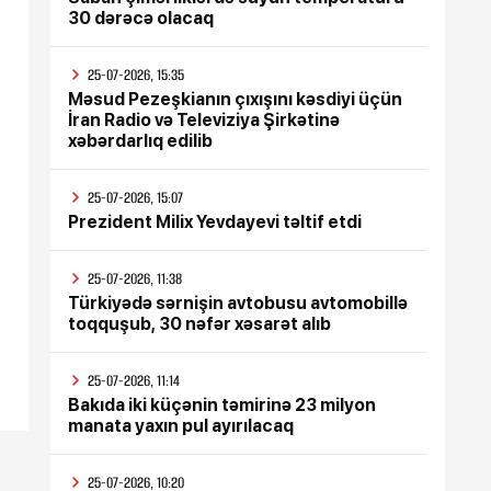
30 dərəcə olacaq
25-07-2026, 15:35
Məsud Pezeşkianın çıxışını kəsdiyi üçün
İran Radio və Televiziya Şirkətinə
xəbərdarlıq edilib
25-07-2026, 15:07
Prezident Milix Yevdayevi təltif etdi
25-07-2026, 11:38
Türkiyədə sərnişin avtobusu avtomobillə
toqquşub, 30 nəfər xəsarət alıb
25-07-2026, 11:14
Bakıda iki küçənin təmirinə 23 milyon
manata yaxın pul ayırılacaq
25-07-2026, 10:20