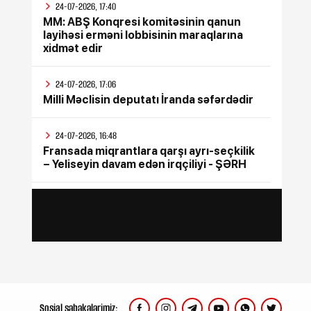
24-07-2026, 17:40
MM: ABŞ Konqresi komitəsinin qanun
layihəsi erməni lobbisinin maraqlarına
xidmət edir
24-07-2026, 17:06
Milli Məclisin deputatı İranda səfərdədir
24-07-2026, 16:48
Fransada miqrantlara qarşı ayrı-seçkilik
– Yeliseyin davam edən irqçiliyi - ŞƏRH
24-07-2026, 15:47
İyul ayının bütün sosial ödənişləri
yekunlaşdırılıb
24-07-2026, 15:17
Rusiya Ukraynada silah sərgisinin
keçirildiyi poliqona zərbə endirib, ölənlər
var
Sosial şəbəkələrimiz: