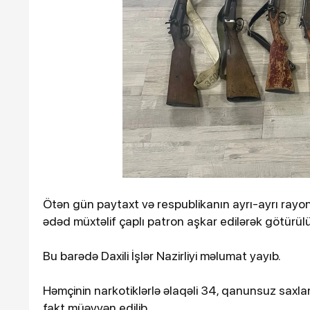
Ötən il 900 əsər və ifa qe
keçirilib
Ötən gün paytaxt və respublikanın ayrı-ayrı rayon
ədəd müxtəlif çaplı patron aşkar edilərək götürül
, 14:27
12-03-2026, 12:12
Bu barədə Daxili İşlər Nazirliyi məlumat yayıb.
baycanda iş adamı qəzada
İsrail Səhiyyə N
hücumlarından
Həmçinin narkotiklərlə əlaqəli 34, qanunsuz saxlan
sayını açıqlayı
fakt müəyyən edilib.