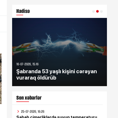
Hadisə
16-07-2026, 15:16
16-07
Şabranda 53 yaşlı kişini cərəyan
Şə
vuraraq öldürüb
zə
Son xəbərlər
25-07-2026, 16:26
Sabah çimərliklərdə suyun temperaturu