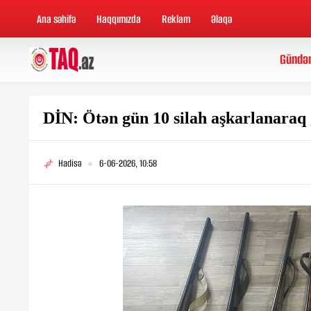
Ana səhifə
Haqqımızda
Reklam
Əlaqə
Gündə
DİN: Ötən gün 10 silah aşkarlanaraq
Hadisə
6-06-2026, 10:58