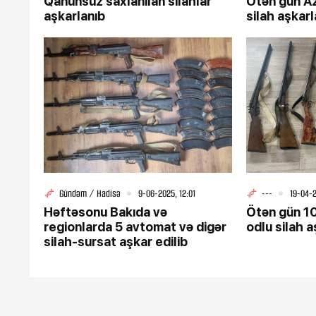
Qanunsuz saxlanılan silahlar
Ötən gün A
aşkarlanıb
silah aşkarl
Gündəm / Hadisə
9-06-2025, 12:01
---
19-04-2
Həftəsonu Bakıda və
Ötən gün 1
regionlarda 5 avtomat və digər
odlu silah a
silah-sursat aşkar edilib