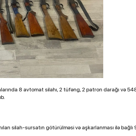
ydiyyatdan
Kənan Doğulu, Beren Saat və daha 2
nəfər narkotikə görə saxlanılıb
larında 8 avtomat silahı, 2 tüfəng, 2 patron darağı və 54
üb.
2-03-2026, 16:57
azirliyi İranın
Zelenski tərəfdaşların İ
 zərərçəkənlərin
dronlarını vurmaq üçün
ılan silah-sursatın götürülməsi və aşkarlanması ilə bağlı 
b
Ukraynadan kömək istə