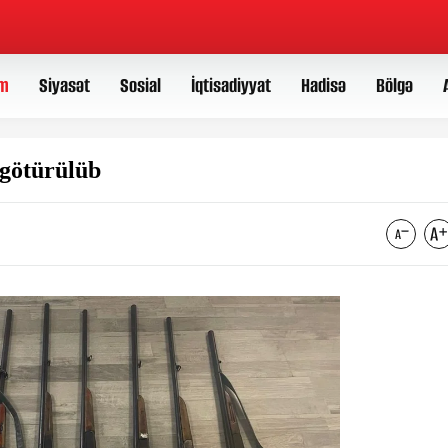
m
Siyasət
Sosial
İqtisadiyyat
Hadisə
Bölgə
 götürülüb