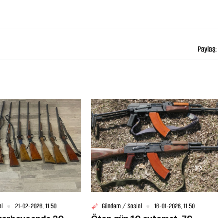
bildirib
Paylaş:
25-07-2026, 11:38
atdan
Türkiyədə sərnişin avtobusu
avtomobillə toqquşub, 30 nəfər
xəsarət alıb
al
21-02-2026, 11:50
Gündəm / Sosial
16-01-2026, 11:50