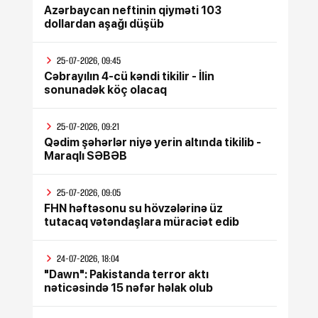
Azərbaycan neftinin qiyməti 103
dollardan aşağı düşüb
25-07-2026, 09:45
Cəbrayılın 4-cü kəndi tikilir - İlin
sonunadək köç olacaq
25-07-2026, 09:21
Qədim şəhərlər niyə yerin altında tikilib -
Maraqlı SƏBƏB
25-07-2026, 09:05
FHN həftəsonu su hövzələrinə üz
tutacaq vətəndaşlara müraciət edib
24-07-2026, 18:04
"Dawn": Pakistanda terror aktı
nəticəsində 15 nəfər həlak olub