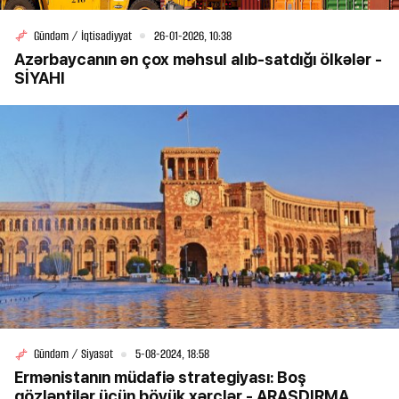
Gündəm / İqtisadiyyat
26-01-2026, 10:38
Azərbaycanın ən çox məhsul alıb-satdığı ölkələr -
SİYAHI
Gündəm / Siyasət
5-08-2024, 18:58
Ermənistanın müdafiə strategiyası: Boş
gözləntilər üçün böyük xərclər - ARAŞDIRMA