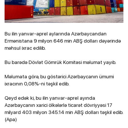
Bu ilin yanvar-aprel aylarında Azərbaycandan
Ermənistana 9 milyon 646 min ABŞ dolları dəyərində
məhsul ixrac edilib.
Bu barədə Dövlət Gömrük Komitəsi məlumat yayıb.
Məlumata görə, bu göstərici Azərbaycanın ümumi
ixracının 0,08%-ni təşkil edib.
Qeyd edək ki, bu ilin yanvar-aprel ayında
Azərbaycanın xarici ölkələrlə ticarət dövriyyəsi 17
milyard 403 milyon 345.14 min ABŞ dolları təşkil edib.
(Apa)