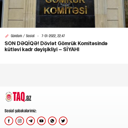
Gündəm / Sosial
7-01-2022, 22:47
SON DƏQİQƏ! Dövlət Gömrük Komitəsində
kütləvi kadr dəyişikliyi – SİYAHI
Sosial şəbəkələrimiz: