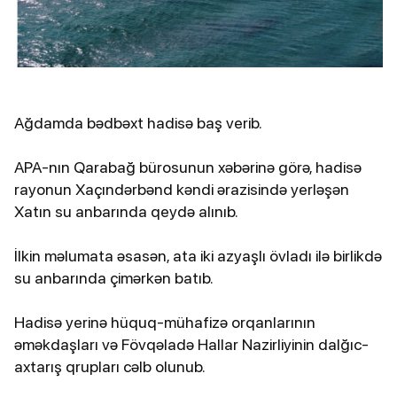
Ağdamda bədbəxt hadisə baş verib.
APA-nın Qarabağ bürosunun xəbərinə görə, hadisə
rayonun Xaçındərbənd kəndi ərazisində yerləşən
Xatın su anbarında qeydə alınıb.
İlkin məlumata əsasən, ata iki azyaşlı övladı ilə birlikdə
su anbarında çimərkən batıb.
Hadisə yerinə hüquq-mühafizə orqanlarının
əməkdaşları və Fövqəladə Hallar Nazirliyinin dalğıc-
axtarış qrupları cəlb olunub.