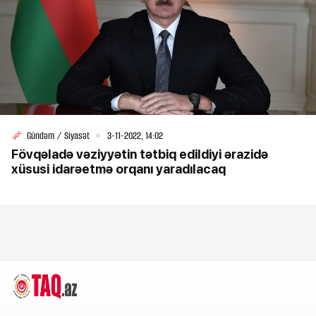
Gündəm / Siyasət
3-11-2022, 14:02
Fövqəladə vəziyyətin tətbiq edildiyi ərazidə
xüsusi idarəetmə orqanı yaradılacaq