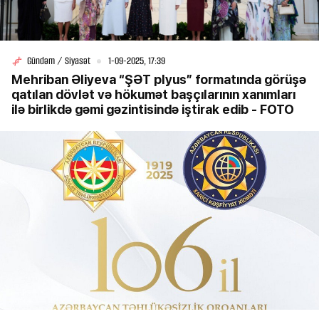
Gündəm / Siyasət
1-09-2025, 17:39
Mehriban Əliyeva “ŞƏT plyus” formatında görüşə
qatılan dövlət və hökumət başçılarının xanımları
ilə birlikdə gəmi gəzintisində iştirak edib - FOTO