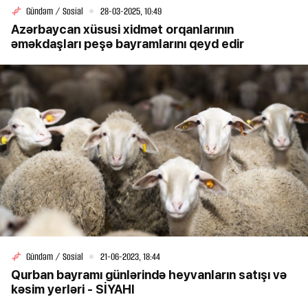
Gündəm / Sosial
28-03-2025, 10:49
Azərbaycan xüsusi xidmət orqanlarının
əməkdaşları peşə bayramlarını qeyd edir
Gündəm / Sosial
21-06-2023, 18:44
Qurban bayramı günlərində heyvanların satışı və
kəsim yerləri - SİYAHI