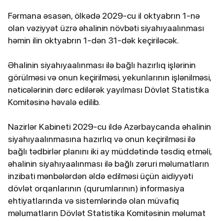
Fərmana əsasən, ölkədə 2029-cu il oktyabrın 1-nə
olan vəziyyət üzrə əhalinin növbəti siyahıyaalınması
həmin ilin oktyabrın 1-dən 31-dək keçiriləcək.
Əhalinin siyahıyaalınması ilə bağlı hazırlıq işlərinin
görülməsi və onun keçirilməsi, yekunlarının işlənilməsi,
nəticələrinin dərc edilərək yayılması Dövlət Statistika
Komitəsinə həvalə edilib.
Nazirlər Kabineti 2029-cu ildə Azərbaycanda əhalinin
siyahıyaalınmasına hazırlıq və onun keçirilməsi ilə
bağlı tədbirlər planını iki ay müddətində təsdiq etməli,
əhalinin siyahıyaalınması ilə bağlı zəruri məlumatların
inzibati mənbələrdən əldə edilməsi üçün aidiyyəti
dövlət orqanlarının (qurumlarının) informasiya
ehtiyatlarında və sistemlərində olan müvafiq
məlumatların Dövlət Statistika Komitəsinin məlumat