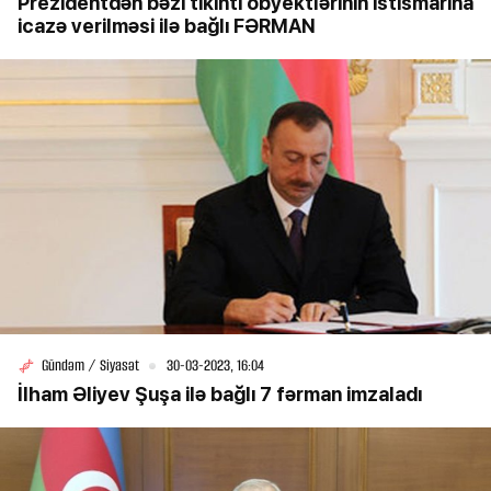
Prezidentdən bəzi tikinti obyektlərinin istismarına
icazə verilməsi ilə bağlı FƏRMAN
Gündəm / Siyasət
30-03-2023, 16:04
İlham Əliyev Şuşa ilə bağlı 7 fərman imzaladı