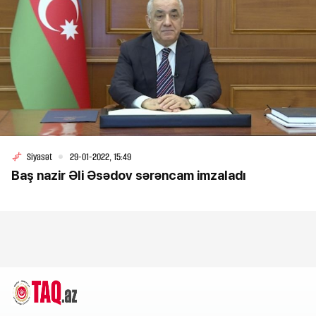
Siyasət
29-01-2022, 15:49
Baş nazir Əli Əsədov sərəncam imzaladı