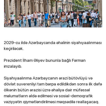
2029-cu ildə Azərbaycanda əhalinin siyahıyaalınması
keçiriləcək.
Prezident İlham Əliyev bununla bağlı Fərman
imzalayıb.
Siyahıyaalınma Azərbaycanın ərazi bütövlüyü və
dövlət suverenliyi tam bərpa edildikdən sonra ilk dəfə
ölkənin bütün ərazisi üzrə əhaliyə dair müfəssəl
məlumatların əldə edilməsi və sosial-demoqrafik
vəziyyətin qiymətləndirilməsi məqsədilə reallaşacaq.