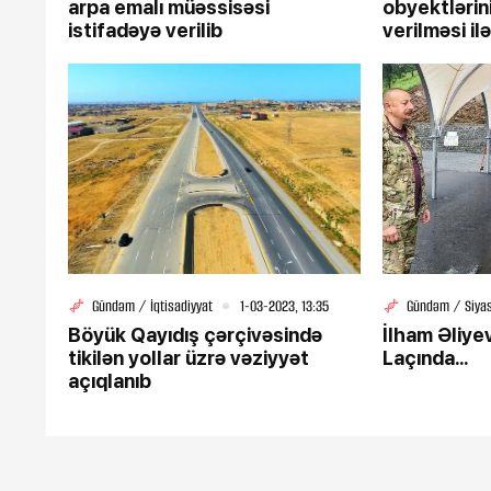
arpa emalı müəssisəsi
obyektlərini
istifadəyə verilib
verilməsi i
Gündəm / İqtisadiyyat
1-03-2023, 13:35
Gündəm / Siya
Böyük Qayıdış çərçivəsində
İlham Əliye
tikilən yollar üzrə vəziyyət
Laçında...
açıqlanıb