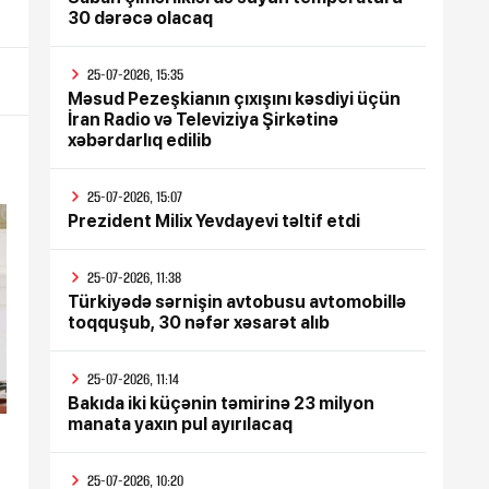
30 dərəcə olacaq
25-07-2026, 15:35
Məsud Pezeşkianın çıxışını kəsdiyi üçün
İran Radio və Televiziya Şirkətinə
xəbərdarlıq edilib
25-07-2026, 15:07
Prezident Milix Yevdayevi təltif etdi
25-07-2026, 11:38
Türkiyədə sərnişin avtobusu avtomobillə
toqquşub, 30 nəfər xəsarət alıb
25-07-2026, 11:14
Bakıda iki küçənin təmirinə 23 milyon
manata yaxın pul ayırılacaq
25-07-2026, 10:20