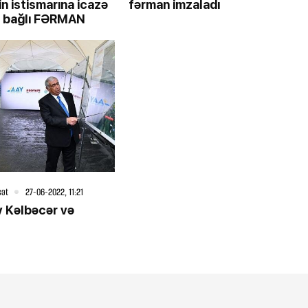
n istismarına icazə
fərman imzaladı
lə bağlı FƏRMAN
sət
27-06-2022, 11:21
v Kəlbəcər və