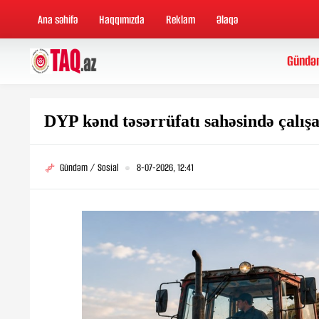
Ana səhifə
Haqqımızda
Reklam
Əlaqə
Gündə
DYP kənd təsərrüfatı sahəsində çalışa
Gündəm / Sosial
8-07-2026, 12:41