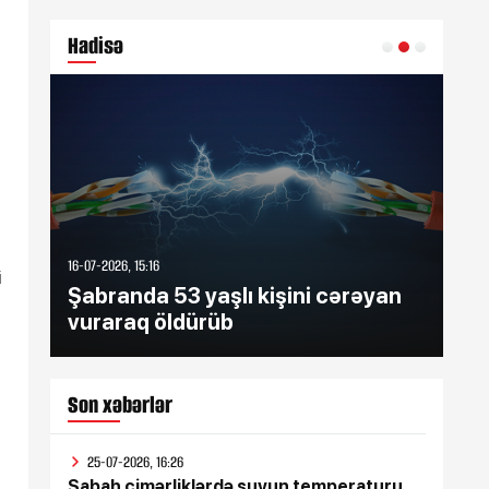
bildirib
Hadisə
16-07-2026, 15:16
16-07
i
Şabranda 53 yaşlı kişini cərəyan
Şə
vuraraq öldürüb
zə
Son xəbərlər
25-07-2026, 16:26
Sabah çimərliklərdə suyun temperaturu