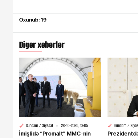
Oxunub: 19
Digər xəbərlər
Gündəm / Siyasət
28-10-2025, 13:05
Gündəm / Siya
İmişlidə “Promalt” MMC-nin
Prezidentdən