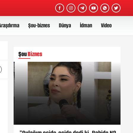
Araşdırma
Şou-biznes
Dünya
İdman
Video
Şou
Biznes