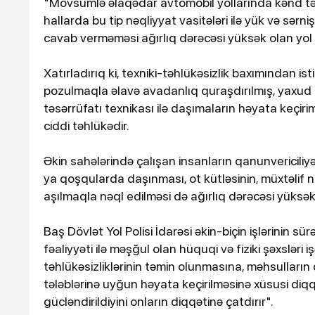
"Mövsümlə əlaqədar avtomobil yollarında kənd təsər
hallarda bu tip nəqliyyat vasitələri ilə yük və sərn
cavab verməməsi ağırlıq dərəcəsi yüksək olan yol 
Xatırladırıq ki, texniki-təhlükəsizlik baxımından isti
pozulmaqla əlavə avadanlıq quraşdırılmış, yaxud
təsərrüfatı texnikası ilə daşımaların həyata keçirim
ciddi təhlükədir.
Əkin sahələrində çalışan insanların qanunvericiliy
16-07-2026, 10:09
ya qoşqularda daşınması, ot kütləsinin, müxtəlif 
Şəmkirdə 11 nəfər sal
aşılmaqla nəql edilməsi də ağırlıq dərəcəsi yüksə
zəhərləndi
Baş Dövlət Yol Polisi İdarəsi əkin-biçin işlərinin sü
fəaliyyəti ilə məşğul olan hüquqi və fiziki şəxsləri iş
təhlükəsizliklərinin təmin olunmasına, məhsulların
tələblərinə uyğun həyata keçirilməsinə xüsusi diqq
gücləndirildiyini onların diqqətinə çatdırır".