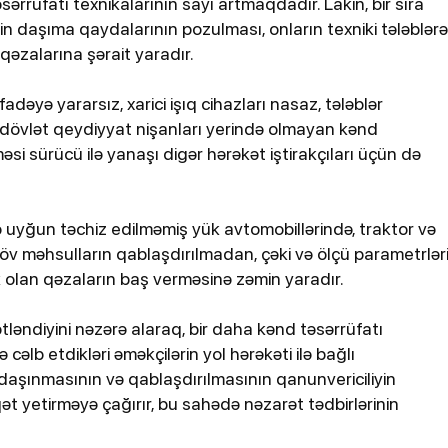
rüfatı texnikalarının sayı artmaqdadır. Lakin, bir sıra
işin daşıma qaydalarının pozulması, onların texniki tələblərə
qəzalarına şərait yaradır.
fadəyə yararsız, xarici işıq cihazları nasaz, tələblər
 dövlət qeydiyyat nişanları yerində olmayan kənd
əsi sürücü ilə yanaşı digər hərəkət iştirakçıları üçün də
ə uyğun təchiz edilməmiş yük avtomobillərində, traktor və
25-07-2026, 11:38
növ məhsulların qablaşdırılmadan, çəki və ölçü parametrlər
atdan
Türkiyədə sərnişin avtobusu
k olan qəzaların baş verməsinə zəmin yaradır.
avtomobillə toqquşub, 30 nəfər
xəsarət alıb
rətləndiyini nəzərə alaraq, bir daha kənd təsərrüfatı
ə cəlb etdikləri əməkçilərin yol hərəkəti ilə bağlı
 daşınmasının və qablaşdırılmasının qanunvericiliyin
ət yetirməyə çağırır, bu sahədə nəzarət tədbirlərinin