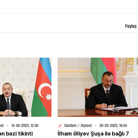
Paylaş:
sət
14-06-2023, 12:36
Gündəm / Siyasət
30-03-2023, 16:04
 bəzi tikinti
İlham Əliyev Şuşa ilə bağlı 7