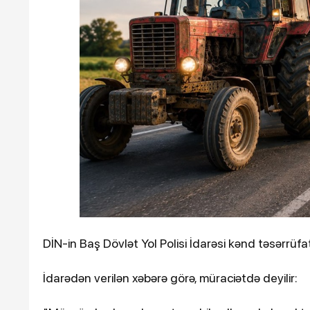
Ötən il 900 əsər və ifa qe
keçirilib
DİN-in Baş Dövlət Yol Polisi İdarəsi kənd təsərrüfa
10-01-2024, 14:27
Azərbaycanda iş adamı
İdarədən verilən xəbərə görə, müraciətdə deyilir:
öldü