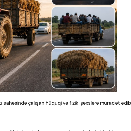
ydiyyatdan
Kənan Doğulu, Beren Saat və daha 2
nəfər narkotikə görə saxlanılıb
tı sahəsində çalışan hüquqi və fiziki şəxslərə müraciət edib
12-03-2026, 12:12
 qəzada
İsrail Səhiyyə Nazirliyi İranın
hücumlarından zərərçəkənlərin
sayını açıqlayıb