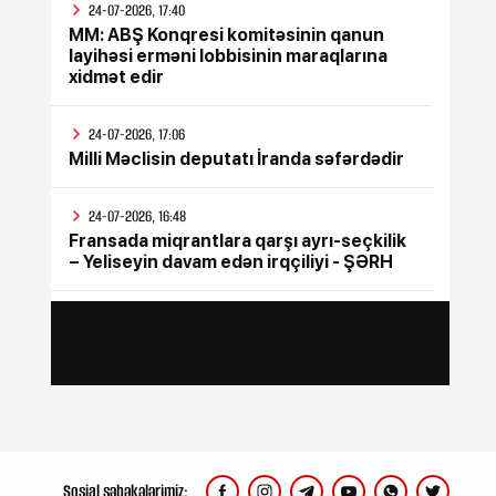
24-07-2026, 17:40
MM: ABŞ Konqresi komitəsinin qanun
layihəsi erməni lobbisinin maraqlarına
xidmət edir
24-07-2026, 17:06
Milli Məclisin deputatı İranda səfərdədir
24-07-2026, 16:48
Fransada miqrantlara qarşı ayrı-seçkilik
– Yeliseyin davam edən irqçiliyi - ŞƏRH
24-07-2026, 15:47
İyul ayının bütün sosial ödənişləri
yekunlaşdırılıb
24-07-2026, 15:17
Rusiya Ukraynada silah sərgisinin
keçirildiyi poliqona zərbə endirib, ölənlər
var
Sosial şəbəkələrimiz: