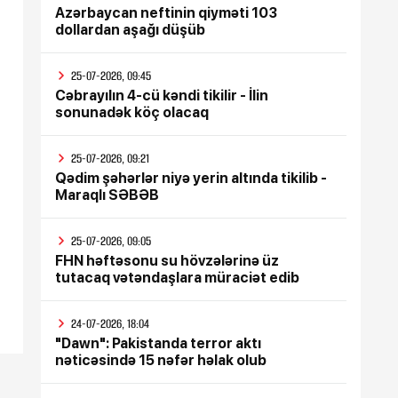
Azərbaycan neftinin qiyməti 103
dollardan aşağı düşüb
25-07-2026, 09:45
Cəbrayılın 4-cü kəndi tikilir - İlin
sonunadək köç olacaq
25-07-2026, 09:21
Qədim şəhərlər niyə yerin altında tikilib -
Maraqlı SƏBƏB
25-07-2026, 09:05
FHN həftəsonu su hövzələrinə üz
tutacaq vətəndaşlara müraciət edib
24-07-2026, 18:04
"Dawn": Pakistanda terror aktı
nəticəsində 15 nəfər həlak olub