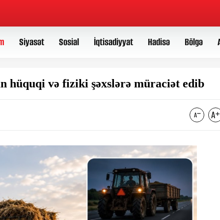
m
Siyasət
Sosial
İqtisadiyyat
Hadisə
Bölgə
n hüquqi və fiziki şəxslərə müraciət edib